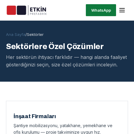
WhatsApp
Ana Sayfa
/
Sektörler
Sektörlere Özel Çözümler
Her sektörün ihtiyacı farklıdır — hangi alanda faaliyet
gösterdiğinizi seçin, size özel çözümleri inceleyin.
Sektörler
İnşaat Firmaları
Şantiye mobilizasyonu, yatakhane, yemekhane ve
ofis kurulumu — proje takviminize uygun hız.