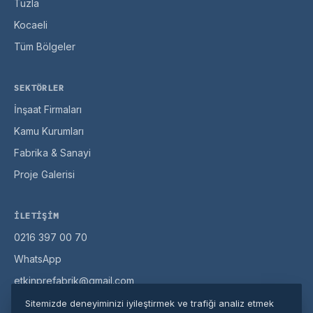
Tuzla
Kocaeli
Tüm Bölgeler
SEKTÖRLER
İnşaat Firmaları
Kamu Kurumları
Fabrika & Sanayi
Proje Galerisi
İLETIŞIM
0216 397 00 70
WhatsApp
etkinprefabrik@gmail.com
Misaki Milli Cd. No:104, Pendik / İstanbul
Sitemizde deneyiminizi iyileştirmek ve trafiği analiz etmek