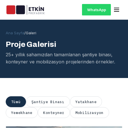
WhatsApp
Ana Sayfa
/
Galeri
Proje Galerisi
25+ yıllık sahamızdan tamamlanan şantiye binası,
konteyner ve mobilizasyon projelerinden örnekler.
Tümü
Şantiye Binası
Yatakhane
Yemekhane
Konteyner
Mobilizasyon