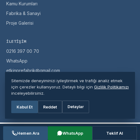
Kamu Kurumları
Fabrika & Sanayi
Proje Galerisi
İLETIŞIM
0216 397 00 70
WhatsApp
etkinprefabrik@gmail.com
Misaki Milli Cd. No:104, Pendik / İstanbul
Sitemizde deneyiminizi iyileştirmek ve trafiği analiz etmek
için çerezler kullanıyoruz. Detaylı bilgi için
Gizlilik Politikamızı
inceleyebilirsiniz.
© 2026 Etkin Prefabrik. Tüm hakları saklıdır.
Detaylar
Kabul Et
Reddet
Gizlilik Politikası
·
Site Haritası
Hemen Ara
WhatsApp
Teklif Al