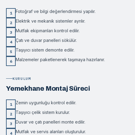
Fotoğraf ve bilgi değerlendirmesi yapılır.
1
Elektrik ve mekanik sistemler ayrılır.
2
Mutfak ekipmanları kontrol edilir.
3
Çatı ve duvar panelleri sökülür.
4
Taşıyıcı sistem demonte edilir.
5
Malzemeler paketlenerek taşımaya hazırlanır.
6
KURULUM
Yemekhane Montaj Süreci
Zemin uygunluğu kontrol edilir.
1
Taşıyıcı çelik sistem kurulur.
2
Duvar ve çatı panelleri monte edilir.
3
Mutfak ve servis alanları oluşturulur.
4