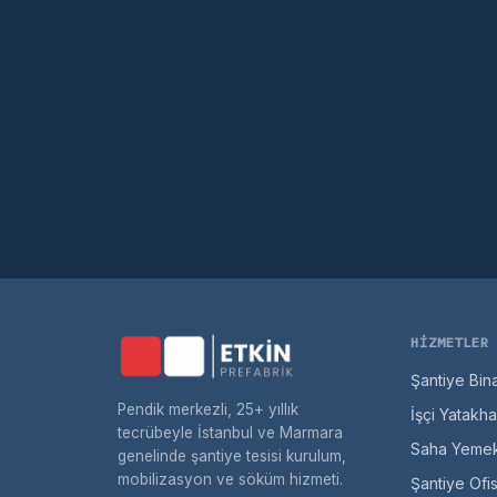
HIZMETLER
Şantiye Bina
Pendik merkezli, 25+ yıllık
İşçi Yatakh
tecrübeyle İstanbul ve Marmara
Saha Yemek
genelinde şantiye tesisi kurulum,
mobilizasyon ve söküm hizmeti.
Şantiye Ofis