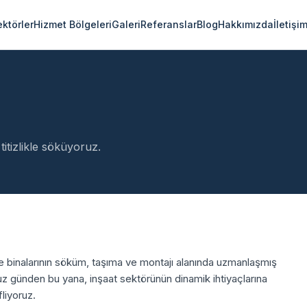
ektörler
Hizmet Bölgeleri
Galeri
Referanslar
Blog
Hakkımızda
İletişi
 titizlikle söküyoruz.
ye binalarının söküm, taşıma ve montajı alanında uzmanlaşmış
z günden bu yana, inşaat sektörünün dinamik ihtiyaçlarına
liyoruz.