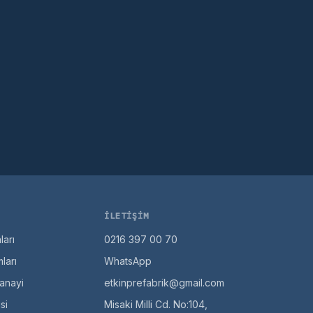
İLETIŞIM
ları
0216 397 00 70
ları
WhatsApp
anayi
etkinprefabrik@gmail.com
si
Misaki Milli Cd. No:104,