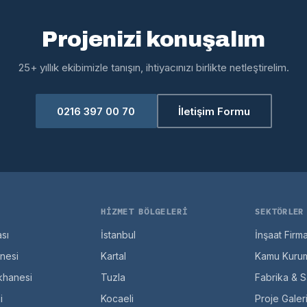
Projenizi konuşalım
25+ yıllık ekibimizle tanışın, ihtiyacınızı birlikte netleştirelim.
0216 397 00 70
İletişim Formu
HIZMET BÖLGELERI
SEKTÖRLER
sı
İstanbul
İnşaat Firma
anesi
Kartal
Kamu Kurum
hanesi
Tuzla
Fabrika & S
i
Kocaeli
Proje Galeri