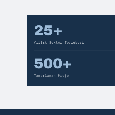
25+
Yıllık Sektör Tecrübesi
500+
Tamamlanan Proje