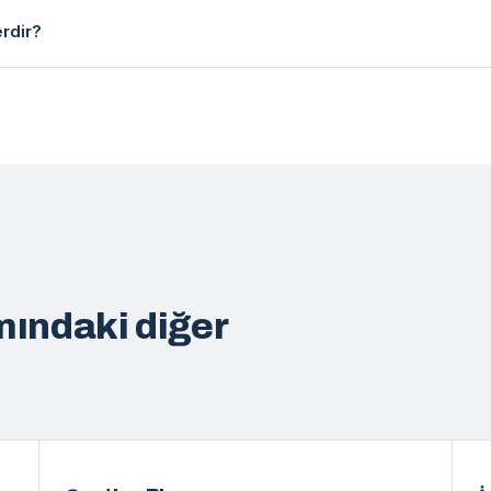
erdir?
ındaki diğer