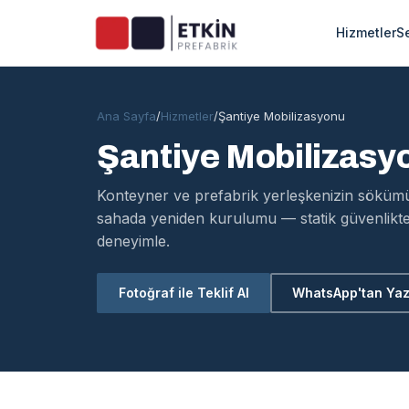
Hizmetler
S
Ana Sayfa
/
Hizmetler
/
Şantiye Mobilizasyonu
Şantiye Mobilizasy
Konteyner ve prefabrik yerleşkenizin sökümü,
sahada yeniden kurulumu — statik güvenlikt
deneyimle.
Fotoğraf ile Teklif Al
WhatsApp'tan Ya