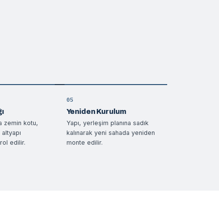
05
ğı
Yeniden Kurulum
a zemin kotu,
Yapı, yerleşim planına sadık
altyapı
kalınarak yeni sahada yeniden
ol edilir.
monte edilir.