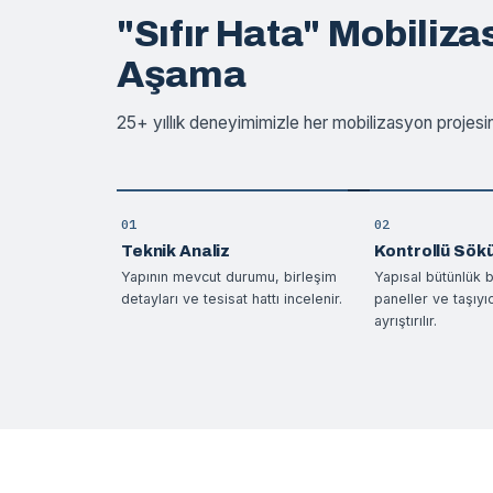
"Sıfır Hata" Mobiliza
Aşama
25+ yıllık deneyimimizle her mobilizasyon projesin
01
02
Teknik Analiz
Kontrollü Sök
Yapının mevcut durumu, birleşim
Yapısal bütünlük
detayları ve tesisat hattı incelenir.
paneller ve taşıyı
ayrıştırılır.