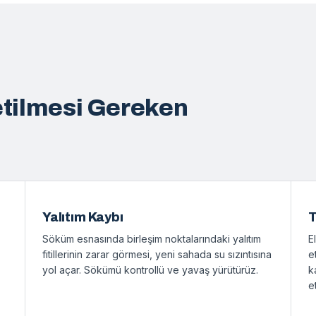
tilmesi Gereken
Yalıtım Kaybı
T
Söküm esnasında birleşim noktalarındaki yalıtım
E
fitillerinin zarar görmesi, yeni sahada su sızıntısına
e
yol açar. Sökümü kontrollü ve yavaş yürütürüz.
k
e