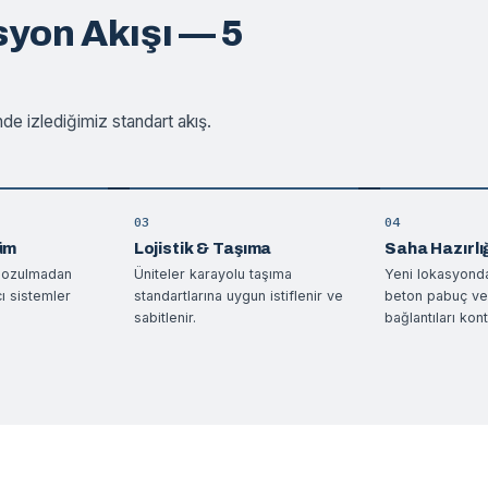
syon Akışı — 5
de izlediğimiz standart akış.
03
04
üm
Lojistik & Taşıma
Saha Hazırlı
 bozulmadan
Üniteler karayolu taşıma
Yeni lokasyond
cı sistemler
standartlarına uygun istiflenir ve
beton pabuç ve 
sabitlenir.
bağlantıları kontr