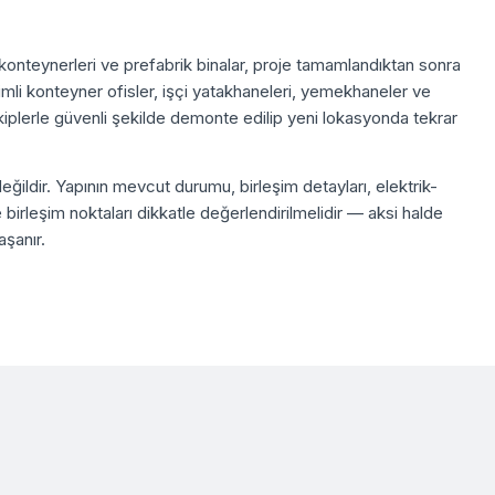
e konteynerleri ve prefabrik binalar, proje tamamlandıktan sonra
leşimli konteyner ofisler, işçi yatakhaneleri, yemekhaneler ve
kiplerle güvenli şekilde demonte edilip yeni lokasyonda tekrar
eğildir. Yapının mevcut durumu, birleşim detayları, elektrik-
e birleşim noktaları dikkatle değerlendirilmelidir — aksi halde
şanır.