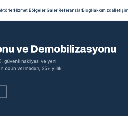
ektörler
Hizmet Bölgeleri
Galeri
Referanslar
Blog
Hakkımızda
İletişi
onu ve Demobilizasyonu
 güvenli nakliyesi ve yeni
en ödün vermeden, 25+ yıllık
z