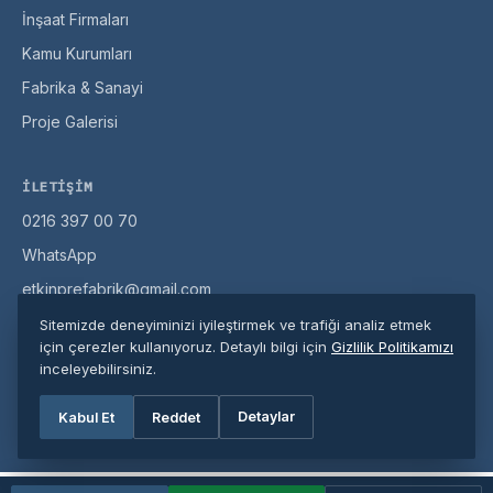
İnşaat Firmaları
Kamu Kurumları
Fabrika & Sanayi
Proje Galerisi
İLETIŞIM
0216 397 00 70
WhatsApp
etkinprefabrik@gmail.com
Misaki Milli Cd. No:104, Pendik / İstanbul
Sitemizde deneyiminizi iyileştirmek ve trafiği analiz etmek
için çerezler kullanıyoruz. Detaylı bilgi için
Gizlilik Politikamızı
inceleyebilirsiniz.
© 2026 Etkin Prefabrik. Tüm hakları saklıdır.
Detaylar
Kabul Et
Reddet
Gizlilik Politikası
·
Site Haritası