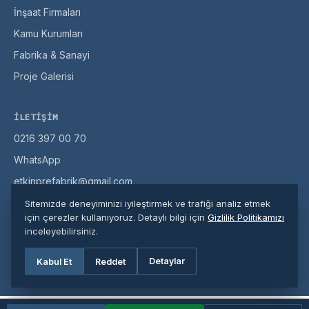
İnşaat Firmaları
Kamu Kurumları
Fabrika & Sanayi
Proje Galerisi
İLETIŞIM
0216 397 00 70
WhatsApp
etkinprefabrik@gmail.com
Misaki Milli Cd. No:104, Pendik / İstanbul
Sitemizde deneyiminizi iyileştirmek ve trafiği analiz etmek
için çerezler kullanıyoruz. Detaylı bilgi için
Gizlilik Politikamızı
inceleyebilirsiniz.
© 2026 Etkin Prefabrik. Tüm hakları saklıdır.
Detaylar
Kabul Et
Reddet
Gizlilik Politikası
·
Site Haritası