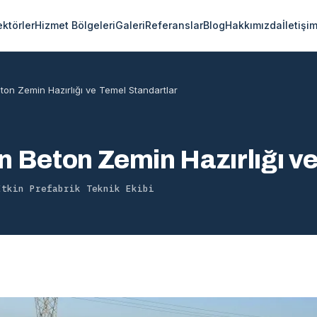
ektörler
Hizmet Bölgeleri
Galeri
Referanslar
Blog
Hakkımızda
İletişi
eton Zemin Hazırlığı ve Temel Standartlar
çin Beton Zemin Hazırlığı v
Etkin Prefabrik Teknik Ekibi